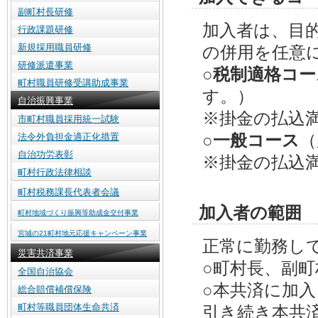
副町村長研修
加入者は、目
行政課題研修
新規採用職員研修
の併用を任意
研修派遣事業
○税制適格コー
町村職員研修受講助成事業
す。）
自治振興事業
※掛金の払込
市町村職員採用統一試験
○一般コース
（
法令外負担金適正化措置
自治功労表彰
※掛金の払込
町村行政法律相談
町村税務課長代表者会議
加入者の範囲
町村地域づくり振興等助成金交付事業
宮城の21町村地元応援キャンペーン事業
正常に勤務し
災害共済事業
○町村長、副
全国自治協会
○本共済に加
総合賠償補償保険
町村等職員団体生命共済
引き続き本共