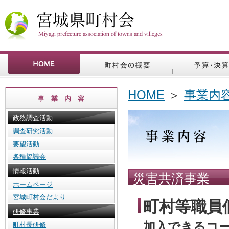
HOME
＞
事業内
事 業 内 容
政務調査活動
調査研究活動
要望活動
各種協議会
情報活動
災害共済事業 
ホームページ
宮城町村会だより
町村等職員
研修事業
加入できるコ
町村長研修