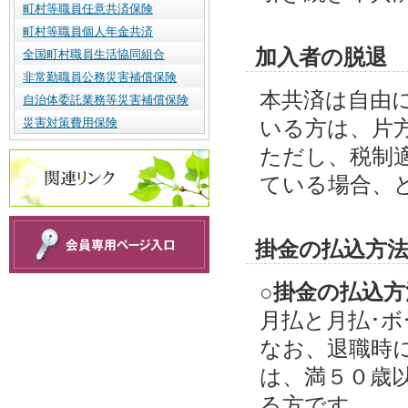
町村等職員任意共済保険
町村等職員個人年金共済
加入者の脱退
全国町村職員生活協同組合
非常勤職員公務災害補償保険
本共済は自由
自治体委託業務等災害補償保険
災害対策費用保険
いる方は、片
ただし、税制
ている場合、
掛金の払込方
○掛金の払込方
月払と月払･
なお、退職時
は、満５０歳
る方です。