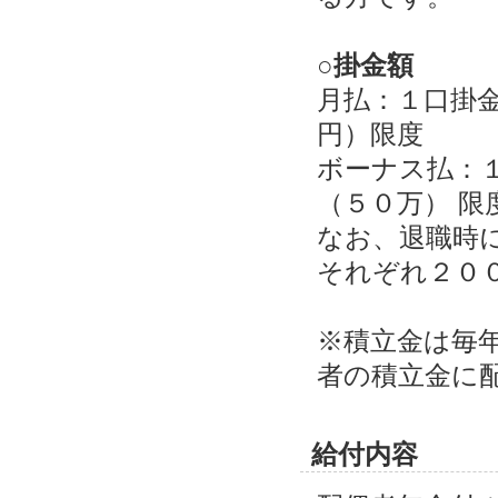
○掛金額
月払：１口掛
円）限度
ボーナス払：
（５０万） 限
なお、退職時
それぞれ２０
※積立金は毎
者の積立金に
給付内容