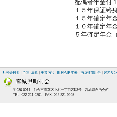
配偶者年金付
１５年保証終
１５年確定年
１０年確定年
５年確定年金
町村会概要
|
予算･決算
|
事業内容
|
町村会略年表
|
消防補償組合
|
関連リ
〒980-0011 仙台市青葉区上杉一丁目2番3号 宮城県自治会館
TEL. 022-221-9201 FAX. 022-221-9205